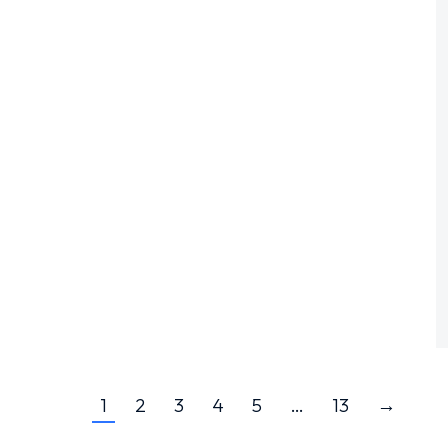
1
2
3
4
5
…
13
→