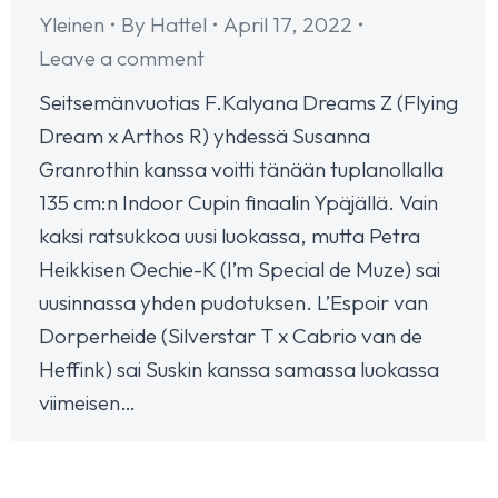
Yleinen
By
Hattel
April 17, 2022
Leave a comment
Seitsemänvuotias F.Kalyana Dreams Z (Flying
Dream x Arthos R) yhdessä Susanna
Granrothin kanssa voitti tänään tuplanollalla
135 cm:n Indoor Cupin finaalin Ypäjällä. Vain
kaksi ratsukkoa uusi luokassa, mutta Petra
Heikkisen Oechie-K (I’m Special de Muze) sai
uusinnassa yhden pudotuksen. L’Espoir van
Dorperheide (Silverstar T x Cabrio van de
Heffink) sai Suskin kanssa samassa luokassa
viimeisen…