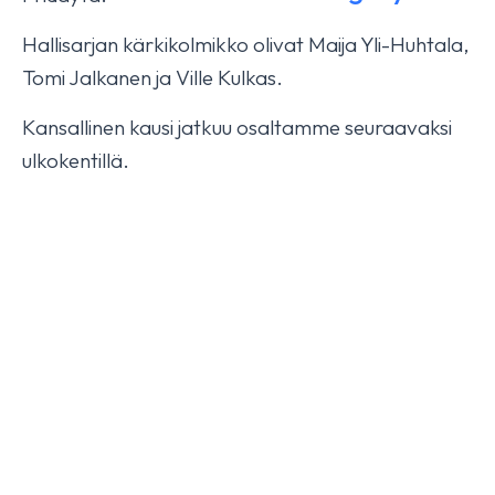
Hallisarjan kärkikolmikko olivat Maija Yli-Huhtala,
Isabella HX fourth today
Tomi Jalkanen ja Ville Kulkas.
October 17, 2025
YLEINEN
Kansallinen kausi jatkuu osaltamme seuraavaksi
ulkokentillä.