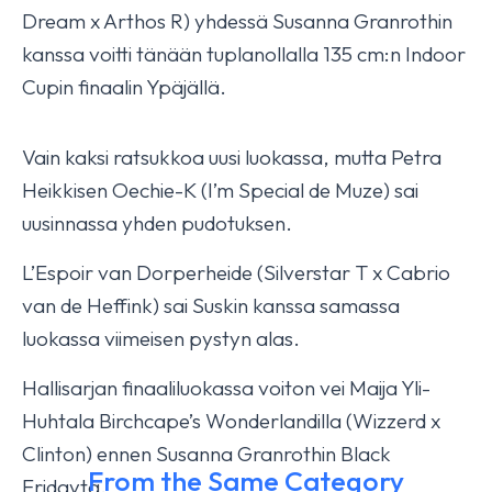
Dream x Arthos R) yhdessä Susanna Granrothin
kanssa voitti tänään tuplanollalla 135 cm:n Indoor
Cupin finaalin Ypäjällä.
Vain kaksi ratsukkoa uusi luokassa, mutta Petra
Heikkisen Oechie-K (I’m Special de Muze) sai
uusinnassa yhden pudotuksen.
L’Espoir van Dorperheide (Silverstar T x Cabrio
van de Heffink) sai Suskin kanssa samassa
luokassa viimeisen pystyn alas.
Hallisarjan finaaliluokassa voiton vei Maija Yli-
Huhtala Birchcape’s Wonderlandilla (Wizzerd x
Clinton) ennen Susanna Granrothin Black
From the Same Category
Fridayta.