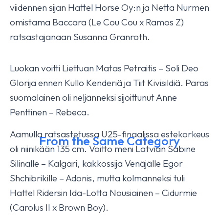
viidennen sijan Hattel Horse Oy:n ja Netta Nurmen
omistama Baccara (Le Cou Cou x Ramos Z)
ratsastajanaan Susanna Granroth.
Luokan voitti Liettuan Matas Petraitis – Soli Deo
Glorija ennen Kullo Kenderiä ja Tiit Kivisildiä. Paras
suomalainen oli neljänneksi sijoittunut Anne
Penttinen – Rebeca.
Aamulla ratsastetussa U25-finaalissa estekorkeus
From the Same Category
oli niinikään 135 cm. Voitto meni Latvian Sabine
Silinalle – Kalgari, kakkossija Venäjälle Egor
Isabella HX fourth today
Shchibrikille – Adonis, mutta kolmanneksi tuli
October 17, 2025
YLEINEN
Hattel Ridersin Ida-Lotta Nousiainen – Cidurmie
(Carolus II x Brown Boy).