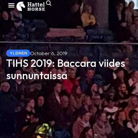
October 6, 2019
YLEINEN
TIHS 2019: Baccara viides
sunnuntaissa