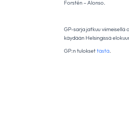
Forstén – Alonso.
Isabella HX fourt
GP-sarja jatkuu viimeisellä 
October 17, 2025
YLEINEN
käydään Helsingissä elokuu
GP:n tulokset
tästä
.