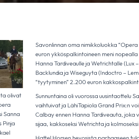
Savonlinnan oma nimikkoluokka “Opera
euron ykköspalkintoineen meni nopealla 
Hanna Tardiveaulle ja Wetrichtalle (Lux 
Backlundia ja Wiseguyta (Indoctro – Lem
“tyytyminen” 2.200 euron kakkospalkin
ta olivat
Sunnuntaina oli vuorossa uusintaottelu Sa
pera
vaihtuivat ja LähiTapiola Grand Prix:n vo
si Sanna
Calbay ennen Hanna Tardiveauta, joka ve
 Pinja
sijaa, kakkoseksi Wetrichta ja kolmoseksi 
kael
Hattel Horsen hevosista parhaaseen tulok