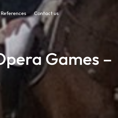
References
Contact us
 Opera Games –