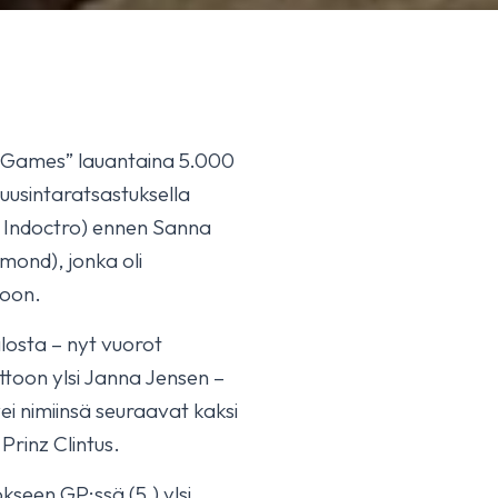
 Games” lauantaina 5.000
uusintaratsastuksella
– Indoctro) ennen Sanna
mond), jonka oli
toon.
losta – nyt vuorot
ittoon ylsi Janna Jensen –
i nimiinsä seuraavat kaksi
Prinz Clintus.
seen GP:ssä (5.) ylsi