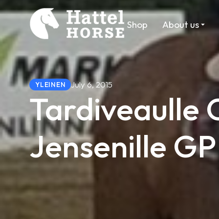
Shop
About us
July 6, 2015
YLEINEN
Tardiveaulle
Jensenille GP