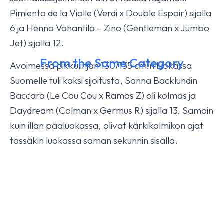
Pimiento de la Violle (Verdi x Double Espoir) sijalla
6 ja Henna Vahantila – Zino (Gentleman x Jumbo
Jet) sijalla 12.
From the Same Category
Avoimessa pikkulinjan 130/135 cm:n luokassa
Suomelle tuli kaksi sijoitusta, Sanna Backlundin
Baccara (Le Cou Cou x Ramos Z) oli kolmas ja
Isabella HX fourth today
Daydream (Colman x Germus R) sijalla 13. Samoin
October 17, 2025
YLEINEN
kuin illan pääluokassa, olivat kärkikolmikon ajat
tässäkin luokassa saman sekunnin sisällä.