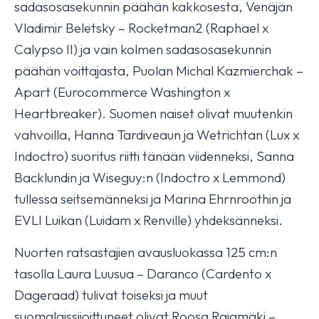
sadasosasekunnin päähän kakkosesta, Venäjän
Vladimir Beletsky – Rocketman2 (Raphael x
Calypso II) ja vain kolmen sadasosasekunnin
päähän voittajasta, Puolan Michal Kazmierchak –
Apart (Eurocommerce Washington x
Heartbreaker). Suomen naiset olivat muutenkin
vahvoilla, Hanna Tardiveaun ja Wetrichtan (Lux x
Indoctro) suoritus riitti tänään viidenneksi, Sanna
Backlundin ja Wiseguy:n (Indoctro x Lemmond)
tullessa seitsemänneksi ja Marina Ehrnroothin ja
EVLI Luikan (Luidam x Renville) yhdeksänneksi.
Nuorten ratsastajien avausluokassa 125 cm:n
tasolla Laura Luusua – Daranco (Cardento x
Dageraad) tulivat toiseksi ja muut
suomalaissijoittuneet olivat Roosa Rajamäki –