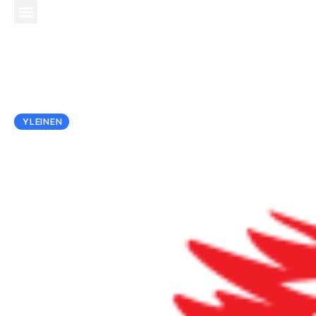
October 2, 2015
YLEINEN
Tallinna – päivä 1