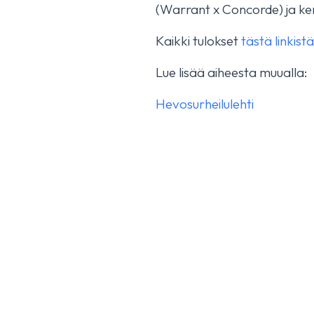
(Warrant x Concorde) ja kerä
Isabella HX fourt
Kaikki tulokset
tästä linkistä
October 17, 2025
YLEINEN
Lue lisää aiheesta muualla:
Hevosurheilulehti