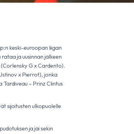
p:n keski-euroopan liigan
a rataa ja uusinnan jälkeen
a (Corlensky G x Cardento).
tinov x Pierrot), jonka
na Tardiveau – Prinz Clintus
t sijoitusten ulkopuolelle
pudotuksen ja jäi sekin