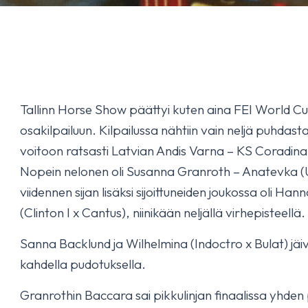
Tallinn Horse Show päättyi kuten aina FEI World Cu
osakilpailuun. Kilpailussa nähtiin vain neljä puhdast
voitoon ratsasti Latvian Andis Varna – KS Coradin
Nopein nelonen oli Susanna Granroth – Anatevka (Us
viidennen sijan lisäksi sijoittuneiden joukossa oli Han
(Clinton I x Cantus), niinikään neljällä virhepisteellä.
Sanna Backlund ja Wilhelmina (Indoctro x Bulat) jäivä
kahdella pudotuksella.
Granrothin Baccara sai pikkulinjan finaalissa yhden 