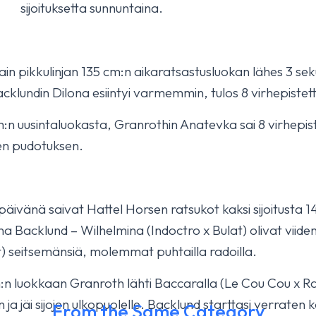
sijoituksetta sunnuntaina.
ain pikkulinjan 135 cm:n aikaratsastusluokan lähes 3 sekun
klundin Dilona esiintyi varmemmin, tulos 8 virhepistet
n uusintaluokasta, Granrothin Anatevka sai 8 virhepist
en pudotuksen.
äivänä saivat Hattel Horsen ratsukot kaksi sijoitusta 
a Backlund – Wilhelmina (Indoctro x Bulat) olivat viide
) seitsemänsiä, molemmat puhtailla radoilla.
 luokkaan Granroth lähti Baccaralla (Le Cou Cou x Ram
ja jäi sijojen ulkopuolelle. Backlund starttasi verraten
From the Same Category