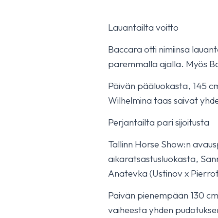
Lauantailta voitto
Baccara otti nimiinsä lauant
paremmalla ajalla. Myös Bac
Päivän pääluokasta, 145 cm:
Wilhelmina taas saivat yhd
Perjantailta pari sijoitusta
Tallinn Horse Show:n avausp
aikaratsastusluokasta, Sann
Anatevka (Ustinov x Pierrot
Päivän pienempään 130 cm:n
vaiheesta yhden pudotuksen 