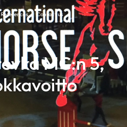
References
Contact us
tevka MC:n 5,
okkavoitto