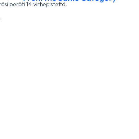
si peräti 14 virhepistettä.
h today
.