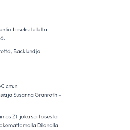
tia toiseksi tullutta
tä.
että, Backlund ja
140 cm:n
nsiä ja Susanna Granroth –
os Z), joka sai toisesta
 kokemattomalla Dilonalla