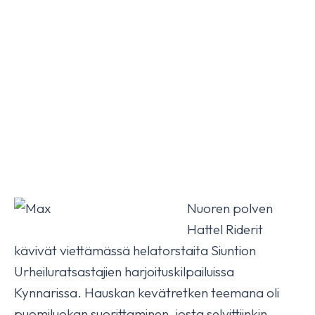
Nuoren polven
Hattel Riderit
kävivät viettämässä helatorstaita Siuntion
Urheiluratsastajien harjoituskilpailuissa
Kynnarissa. Hauskan kevätretken teemana oli
puomiluokan suorittaminen, josta selvittiinkin