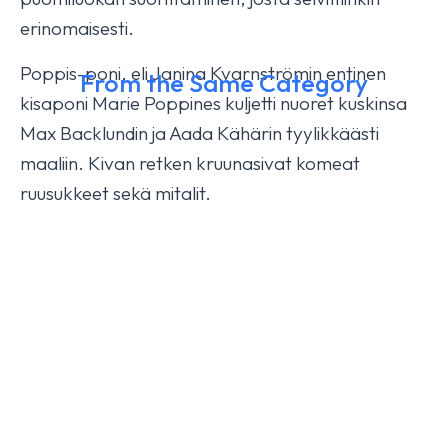
erinomaisesti.
Poppis-poni, eli Janina Kvarnströmin entinen
From the Same Category
kisaponi Marie Poppines kuljetti nuoret kuskinsa
Max Backlundin ja Aada Kähärin tyylikkäästi
Isabella HX fourth today
maaliin. Kivan retken kruunasivat komeat
October 17, 2025
YLEINEN
ruusukkeet sekä mitalit.