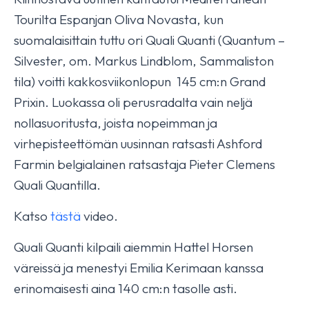
Tourilta Espanjan Oliva Novasta, kun
suomalaisittain tuttu ori Quali Quanti (Quantum –
Silvester, om. Markus Lindblom, Sammaliston
tila) voitti kakkosviikonlopun 145 cm:n Grand
Prixin. Luokassa oli perusradalta vain neljä
nollasuoritusta, joista nopeimman ja
virhepisteettömän uusinnan ratsasti Ashford
Farmin belgialainen ratsastaja Pieter Clemens
Quali Quantilla.
Katso
tästä
video.
Quali Quanti kilpaili aiemmin Hattel Horsen
väreissä ja menestyi Emilia Kerimaan kanssa
erinomaisesti aina 140 cm:n tasolle asti.