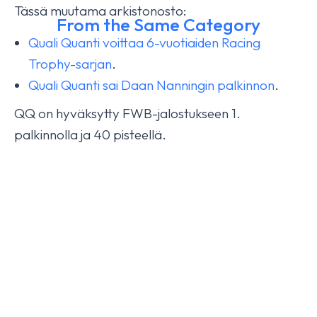
Tässä muutama arkistonosto:
From the Same Category
Quali Quanti voittaa 6-vuotiaiden Racing
Trophy-sarjan
.
Isabella HX fourth today
Quali Quanti sai Daan Nanningin palkinnon
.
October 17, 2025
YLEINEN
QQ on hyväksytty FWB-jalostukseen 1.
palkinnolla ja 40 pisteellä.