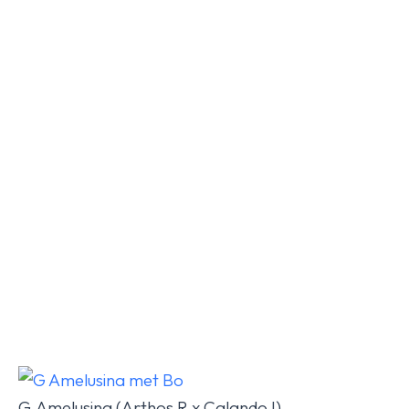
G.Amelusina (Arthos R x Calando I)