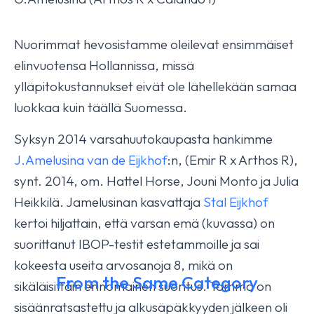
Nuorimmat hevosistamme oleilevat ensimmäiset
elinvuotensa Hollannissa, missä
ylläpitokustannukset eivät ole lähellekään samaa
luokkaa kuin täällä Suomessa.
Syksyn 2014 varsahuutokaupasta hankimme
J.Amelusina van de Eijkhof
:n, (Emir R x Arthos R),
synt. 2014, om. Hattel Horse, Jouni Monto ja Julia
Heikkilä. Jamelusinan kasvattaja
Stal Eijkhof
kertoi hiljattain, että varsan emä (kuvassa) on
suorittanut IBOP-testit estetammoille ja sai
kokeesta useita arvosanoja 8, mikä on
From the Same Category
sikäläisittäin erinomainen suoritus. Tamma on
sisäänratsastettu ja alkusäpäkkyyden jälkeen oli