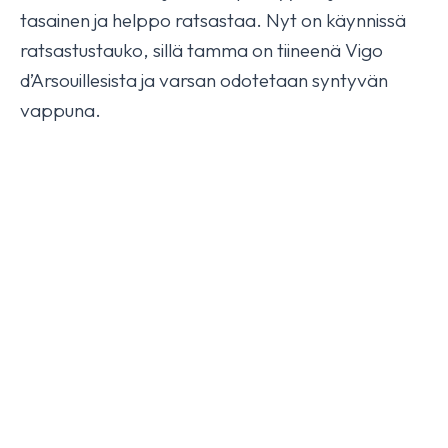
tasainen ja helppo ratsastaa. Nyt on käynnissä
Isabella HX fourth today
ratsastustauko, sillä tamma on tiineenä Vigo
October 17, 2025
YLEINEN
d’Arsouillesista ja varsan odotetaan syntyvän
vappuna.