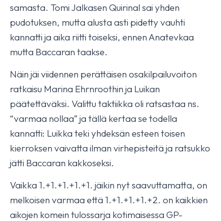
samasta. Tomi Jalkasen Quirinal sai yhden
pudotuksen, mutta alusta asti pidetty vauhti
kannatti ja aika riitti toiseksi, ennen Anatevkaa
mutta Baccaran taakse.
Näin jäi viidennen perättäisen osakilpailuvoiton
ratkaisu Marina Ehrnroothin ja Luikan
päätettäväksi. Valittu taktiikka oli ratsastaa ns.
“varmaa nollaa” ja tällä kertaa se todella
kannatti: Luikka teki yhdeksän esteen toisen
kierroksen vaivatta ilman virhepisteitä ja ratsukko
jätti Baccaran kakkoseksi.
Vaikka 1.+1.+1.+1.+1. jäikin nyt saavuttamatta, on
melkoisen varmaa että 1.+1.+1.+1.+2. on kaikkien
aikojen komein tulossarja kotimaisessa GP-