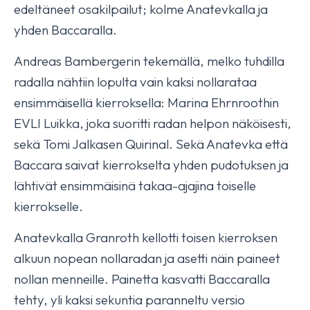
edeltäneet osakilpailut; kolme Anatevkalla ja
yhden Baccaralla.
Andreas Bambergerin tekemällä, melko tuhdilla
radalla nähtiin lopulta vain kaksi nollarataa
ensimmäisellä kierroksella: Marina Ehrnroothin
EVLI Luikka, joka suoritti radan helpon näköisesti,
sekä Tomi Jalkasen Quirinal. Sekä Anatevka että
Baccara saivat kierrokselta yhden pudotuksen ja
lähtivät ensimmäisinä takaa-ajajina toiselle
kierrokselle.
Anatevkalla Granroth kellotti toisen kierroksen
alkuun nopean nollaradan ja asetti näin paineet
nollan menneille. Painetta kasvatti Baccaralla
tehty, yli kaksi sekuntia paranneltu versio