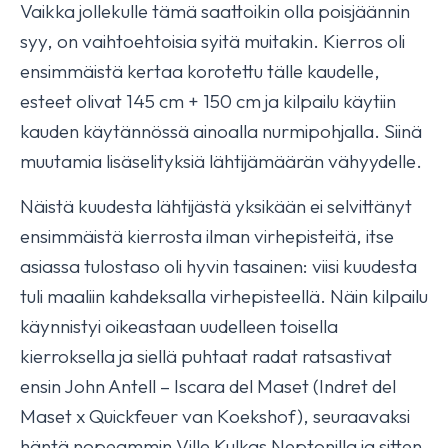
Vaikka jollekulle tämä saattoikin olla poisjäännin
syy, on vaihtoehtoisia syitä muitakin. Kierros oli
ensimmäistä kertaa korotettu tälle kaudelle,
esteet olivat 145 cm + 150 cm ja kilpailu käytiin
kauden käytännössä ainoalla nurmipohjalla. Siinä
muutamia lisäselityksiä lähtijämäärän vähyydelle.
Näistä kuudesta lähtijästä yksikään ei selvittänyt
ensimmäistä kierrosta ilman virhepisteitä, itse
asiassa tulostaso oli hyvin tasainen: viisi kuudesta
tuli maaliin kahdeksalla virhepisteellä. Näin kilpailu
käynnistyi oikeastaan uudelleen toisella
kierroksella ja siellä puhtaat radat ratsastivat
ensin John Antell – Iscara del Maset (Indret del
Maset x Quickfeuer van Koekshof), seuraavaksi
häntä nopeammin Ville Kulkas Neptonilla ja sitten