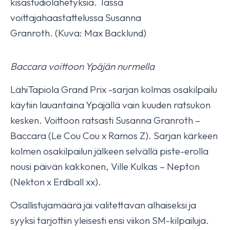
kisastudiolähetyksiä. Tässä
voittajahaastattelussa Susanna
Granroth. (Kuva: Max Backlund)
Baccara voittoon Ypäjän nurmella
LähiTapiola Grand Prix -sarjan kolmas osakilpailu
käytiin lauantaina Ypäjällä vain kuuden ratsukon
kesken. Voittoon ratsasti Susanna Granroth –
Baccara (Le Cou Cou x Ramos Z). Sarjan kärkeen
kolmen osakilpailun jälkeen selvällä piste-erolla
nousi päivän kakkonen, Ville Kulkas – Nepton
(Nekton x Erdball xx).
Osallistujamäärä jäi valitettavan alhaiseksi ja
syyksi tarjottiin yleisesti ensi viikon SM-kilpailuja.