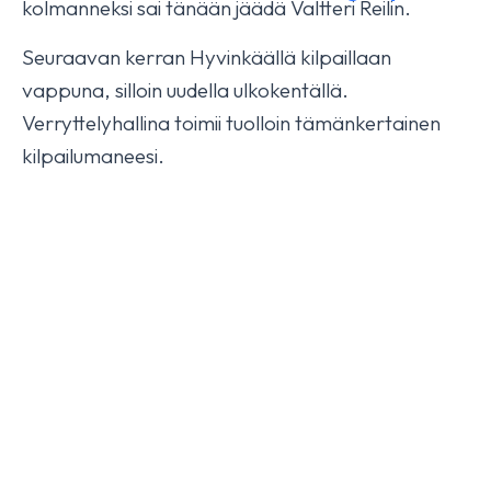
kolmanneksi sai tänään jäädä Valtteri Reilin.
Seuraavan kerran Hyvinkäällä kilpaillaan
Isabella HX fourth today
vappuna, silloin uudella ulkokentällä.
October 17, 2025
YLEINEN
Verryttelyhallina toimii tuolloin tämänkertainen
kilpailumaneesi.