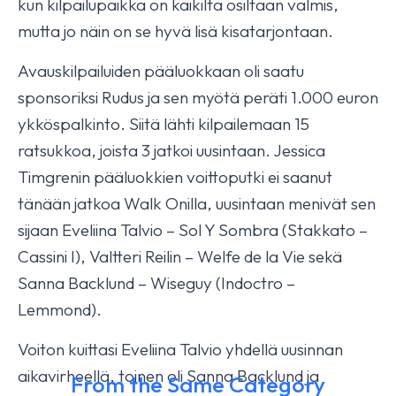
kun kilpailupaikka on kaikilta osiltaan valmis,
mutta jo näin on se hyvä lisä kisatarjontaan.
Avauskilpailuiden pääluokkaan oli saatu
sponsoriksi Rudus ja sen myötä peräti 1.000 euron
ykköspalkinto. Siitä lähti kilpailemaan 15
ratsukkoa, joista 3 jatkoi uusintaan. Jessica
Timgrenin pääluokkien voittoputki ei saanut
tänään jatkoa Walk Onilla, uusintaan menivät sen
sijaan Eveliina Talvio – Sol Y Sombra (Stakkato –
Cassini I), Valtteri Reilin – Welfe de la Vie sekä
Sanna Backlund – Wiseguy (Indoctro –
Lemmond).
Voiton kuittasi Eveliina Talvio yhdellä uusinnan
aikavirheellä, toinen oli Sanna Backlund ja
From the Same Category