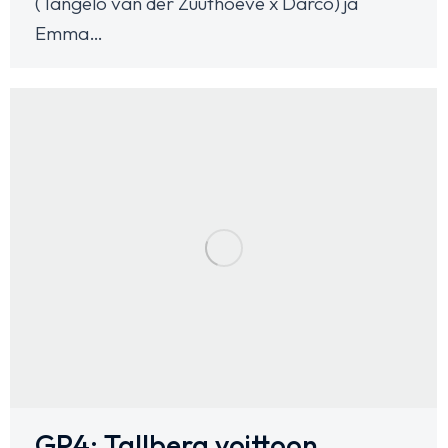
(Tangelo van der Zuuthoeve x Darco) ja
Emma…
GP4: Tallberg voittoon