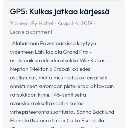
GP5: Kulkas jatkaa kärjessä
Yleinen
By
Hattel
August 4, 2019
Leave a comment
Alahärmän Powerparkissa käytyyn
viidenteen LähiTapiola Grand Prix -
osakilpailuun ei kärkiratsukko Ville Kulkas –
Nepton (Nekton x Erdball xx) edes
osallistunut, mutta muut ratsukot eivät silti
onnistuneet kuromaan piste-eroa johtavaan
ratsukkoon kiinni. 145-senttiseltä
avauskierrokselta saatiin kolme
virhepisteetöntä suoritusta, Sanna Backlund
Elanolla (Numero Uno x ) sekä Escadalla