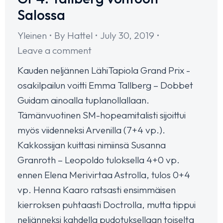
Salossa
Yleinen
By
Hattel
July 30, 2019
Leave a comment
Kauden neljännen LähiTapiola Grand Prix -
osakilpailun voitti Emma Tallberg – Dobbet
Guidam ainoalla tuplanollallaan.
Tämänvuotinen SM-hopeamitalisti sijoittui
myös viidenneksi Arvenilla (7+4 vp.).
Kakkossijan kuittasi nimiinsä Susanna
Granroth – Leopoldo tuloksella 4+0 vp.
ennen Elena Merivirtaa Astrolla, tulos 0+4
vp. Henna Kaaro ratsasti ensimmäisen
kierroksen puhtaasti Doctrolla, mutta tippui
neljänneksi kahdella pudotuksellaan toiselta