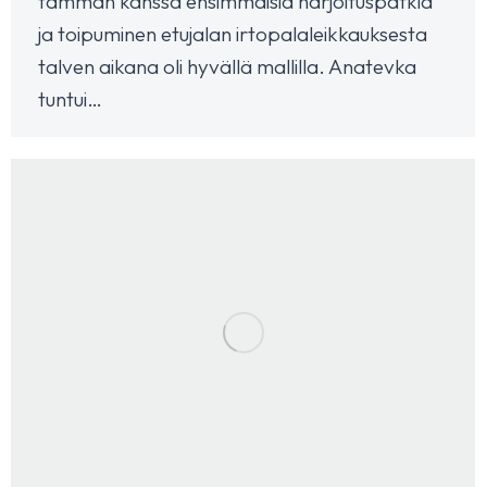
tamman kanssa ensimmäisiä harjoituspätkiä
ja toipuminen etujalan irtopalaleikkauksesta
talven aikana oli hyvällä mallilla. Anatevka
tuntui…