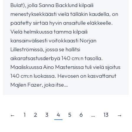
Bulat), jolla Sanna Backlund kilpaili
menestyksekkäästi vielä tälläkin kaudella, on
päätetty siirtää hyvin ansaitulle eläkkeelle.
Vielä helmikuussa tamma kilpaili
kansainvälisesti voitokkaasti Norjan
Lilleströmissä, jossa se hallitsi
aikaratsastusderbyä 140 cm:n tasolla.
Maaliskuussa Aino Mastersissa tuli vielä sijoitus
140 cm:n luokassa. Hevosen on kasvattanut
Majlen Fazer, joka itse…
←
1
2
3
4
5
6
…
13
→