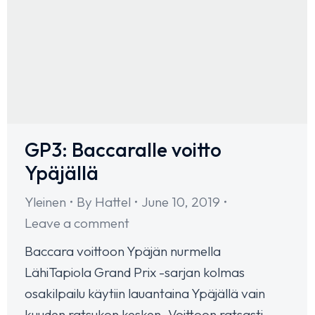
GP3: Baccaralle voitto
Ypäjällä
Yleinen
By
Hattel
June 10, 2019
Leave a comment
Baccara voittoon Ypäjän nurmella
LähiTapiola Grand Prix -sarjan kolmas
osakilpailu käytiin lauantaina Ypäjällä vain
kuuden ratsukon kesken. Voittoon ratsasti