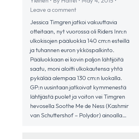
Yleinen
By
Hattel
May 4, 2015
Leave a comment
Jessica Timgren jatkoi vakuuttavia
otteitaan, nyt vuorossa oli Riders Inn:n
ulkokisojen pääluokka 140 cm:n esteillä
ja tuhannen euron ykköspalkinto.
Pääluokkaan ei kovin paljon lähtijöitä
saatu, moni aloitti ulkokautensa yhtä
pykälää alempaa 130 cm:n luokalla.
GP:n uusintaan jatkoivat kymmenestä
lähtijästä puolet ja voiton vei Timgren
hevosella Soothe Me de Ness (Kashmir
van Schuttershof – Polydor) ainoalla…