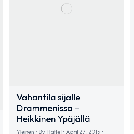
Vahantila sijalle
Drammenissa –
Heikkinen Ypäjällä
Yleinen
By
Hattel
April 27, 2015