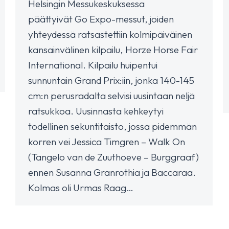
Helsingin Messukeskuksessa
päättyivät Go Expo-messut, joiden
yhteydessä ratsastettiin kolmipäiväinen
kansainvälinen kilpailu, Horze Horse Fair
International. Kilpailu huipentui
sunnuntain Grand Prix:iin, jonka 140-145
cm:n perusradalta selvisi uusintaan neljä
ratsukkoa. Uusinnasta kehkeytyi
todellinen sekuntitaisto, jossa pidemmän
korren vei Jessica Timgren – Walk On
(Tangelo van de Zuuthoeve – Burggraaf)
ennen Susanna Granrothia ja Baccaraa.
Kolmas oli Urmas Raag…