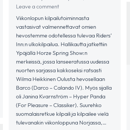
Leave a comment
Viikonlopun kilpailutoiminnasta
vastasivat valmennettavat omien
hevostemme odotellessa tulevaa Riders’
Inn:n ulkokilpailua. Hallikautta jatkettiin
Ypäjällä Horze Spring Show:n
merkeissä, jossa lanseeratussa uudessa
nuorten sarjassa kakkoseksi ratsasti
Wilma Heikkinen Oulusta hevosellaan
Barco (Darco – Calando IV). Myös sijalla
oli Janina Kvarnström – Hyper Panda
(For Pleasure – Classiker). Suurehko
suomalaisretkue kilpaili ja kilpailee vielä
tulevanakin viikonloppuna Norjassa,…