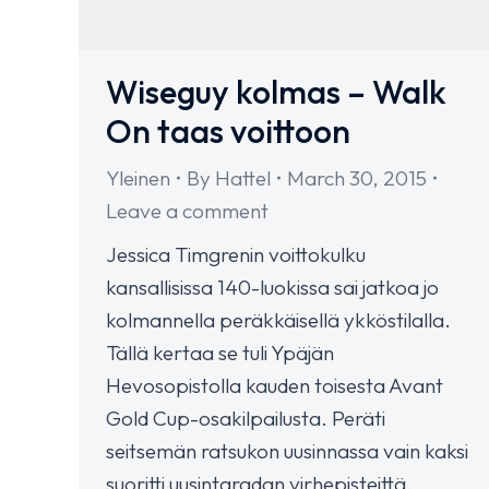
Wiseguy kolmas – Walk
On taas voittoon
Yleinen
By
Hattel
March 30, 2015
Leave a comment
Jessica Timgrenin voittokulku
kansallisissa 140-luokissa sai jatkoa jo
kolmannella peräkkäisellä ykköstilalla.
Tällä kertaa se tuli Ypäjän
Hevosopistolla kauden toisesta Avant
Gold Cup-osakilpailusta. Peräti
seitsemän ratsukon uusinnassa vain kaksi
suoritti uusintaradan virhepisteittä.