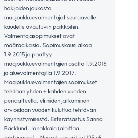
hakijoiden joukosta
maajoukkuevalmentajat seuraavalle
kaudelle avautuviin paikkoihin.
Valmentajasopimukset ovat
määräaikaisia. Sopimuskausi alkaa
1.9.2015 ja päättyy
maajoukkuevalmentajien osalta 1.9.2018
ja aluevalmentajilla 1.9.2017.
Maajoukkuevalmentajien sopimukset
tehdään yhden + kahden vuoden
periaatteella, eli niiden jatkaminen
arvioidaan vuoden kuluttua tehtävän
käynnistymisestä. Esteratsastus Sanna
Backlund, Janakkala (aloittaa
tehtävässä) – Nuoret, juniorit ja U25 eli