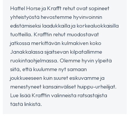
Hattel Horse ja Krafft rehut ovat sopineet
yhteistyöstä hevostemme hyvinvoinnin
edistämiseksi laadukkailla ja korkealuokkaisilla
tuotteilla. Krafftin rehut muodostavat
jatkossa merkittävän kulmakiven koko
Janakkalassa sijaitsevan kilpatallimme
ruokintaohjelmassa. Olemme hyvin ylpeitä
siitä, että kuulumme nyt samaan
joukkueeseen kuin suuret esikuvamme ja
menestyneet kansainväliset huippu-urheilijat.
Lue lisää Krafftin valinneista ratsastajista
tästä linkistä.