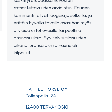
keskittyi etupäässä hevosten
ratsastettavuuden arviointiin. Faurien
kommentit olivat loogisia ja selkeitä, ja
erittäin hyvällä tavalla osasi hän myös
arvioida estehevosille tarpeellisia
ominaisuuksia. Syy selvisi tilaisuuden
aikana: uransa alussa Faurie oli
kilpaillut…
HATTEL HORSE OY
Pollenpolku 24
12400 TERVAKOSKI