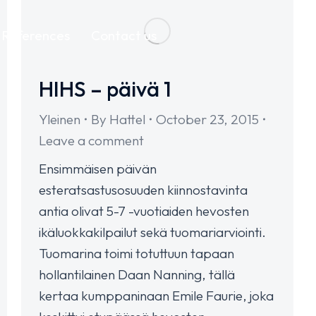
References
Contact us
HIHS – päivä 1
Yleinen
By
Hattel
October 23, 2015
Leave a comment
Ensimmäisen päivän
esteratsastusosuuden kiinnostavinta
antia olivat 5-7 -vuotiaiden hevosten
ikäluokkakilpailut sekä tuomariarviointi.
Tuomarina toimi totuttuun tapaan
hollantilainen Daan Nanning, tällä
kertaa kumppaninaan Emile Faurie, joka