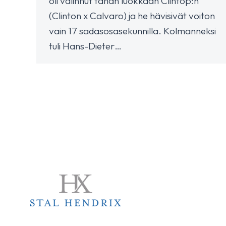
oli valinnut tähän luokkaan Clintop:n
(Clinton x Calvaro) ja he hävisivät voiton
vain 17 sadasosasekunnilla. Kolmanneksi
tuli Hans-Dieter…