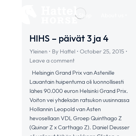
Shop
About us
HIHS – päivät 3 ja 4
Yleinen
By
Hattel
October 25, 2015
Leave a comment
Helsingin Grand Prix van Astenille
Lauantain huipentuma oli luonnollisesti
lähes 90.000 euron Helsinki Grand Prix.
Voiton vei yhdeksän ratsukon uusinnassa
Hollannin Leopold van Asten
hevosellaan VDL Groep Quinthago Z
(Quinar Z x Carthago Z). Daniel Deusser