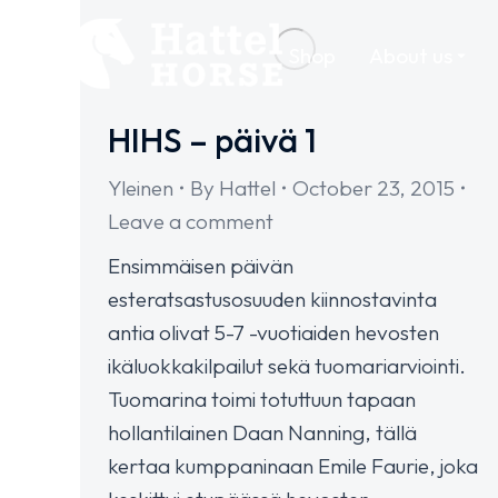
Shop
About us
HIHS – päivä 1
Yleinen
By
Hattel
October 23, 2015
Leave a comment
Ensimmäisen päivän
esteratsastusosuuden kiinnostavinta
antia olivat 5-7 -vuotiaiden hevosten
ikäluokkakilpailut sekä tuomariarviointi.
Tuomarina toimi totuttuun tapaan
hollantilainen Daan Nanning, tällä
kertaa kumppaninaan Emile Faurie, joka